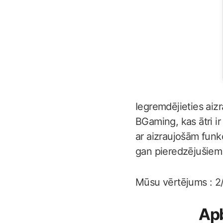
Iegremdējieties aiz
BGaming, kas ātri ir
ar aizraujošām funkc
gan pieredzējušiem s
Mūsu vērtējums : 2
Apb