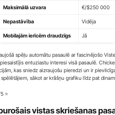
Maksimālā uzvara
€/$250 000
Nepastāvība
Vidēja
Mobilajām ierīcēm draudzīgs
Jā
raujošā spēļu automātu pasaulē ar fascinējošo Viste
 piesaistījis entuziastu interesi visā pasaulē. Chick
ijām, kas sniedz aizraujošu pieredzi un ir pievilcī
pēlētājiem, sākot ar krāšņu grafiku līdz pat dinami
/5 ⭐
urošais vistas skriešanas pas