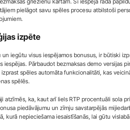
ezmaksas griezienu kārtām. Šī iespēja rada papild
tājiem pielāgot savu spēles procesu atbilstoši pe
žojumiem.
ģijas izpēte
u un iegūtu visus iespējamos bonusus, ir būtiski izp
 iespējas. Pārbaudot bezmaksas demo versijas pi
i izprast spēles automāta funkcionalitāti, kas veici
ienas spēlēs.
i atzīmēs, ka, kaut arī liels RTP procentuāli sola pr
 bonusa piedāvājumu un zīmju savstarpējās mijiedar
tā, kurā nepieciešama iesaistīšanās, lai gūtu visl