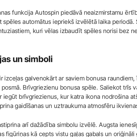
nas funkcija Autospin piedāvā neaizmirstamu ērtīb
 spēles automātus iepriekš izvēlētā laika periodā. Š
tuziastiem, kuri vēlas izbaudīt spēles norisi bez n
jas un simboli
r izceļas galvenokārt ar saviem bonusa raundiem, ī
posmā. Brīvgriezienu bonusa spēle. Saliekot trīs v
r iegūt brīvgriezienus, kur katra ikona nodrošina at
iprina gaidīšanas un uztraukuma atmosfēru ikvienas 
astiprina arī dažādība simbolu izvēlē. Augsta ienes
ras figūriņas kā cepts vistu gaļas gabals un oriģināli g