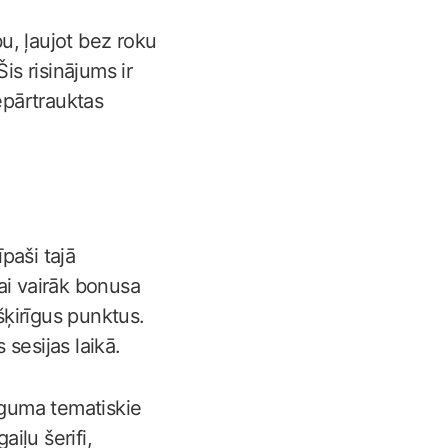
u, ļaujot bez roku
is risinājums ir
epārtrauktas
paši tajā
ai vairāk bonusa
šķirīgus punktus.
sesijas laikā.
īguma tematiskie
aiļu šerifi,