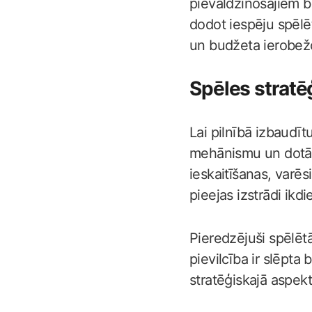
pievaldzinošajiem b
dodot iespēju spēlē
un budžeta ierobe
Spēles stratē
Lai pilnībā izbaudīt
mehānismu un dotās
ieskaitīšanas, varēs
pieejas izstrādi ikd
Pieredzējuši spēlētāj
pievilcība ir slēpta
stratēģiskajā aspek