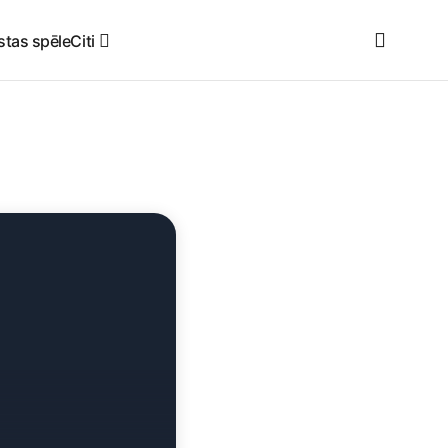
stas spēle
Citi