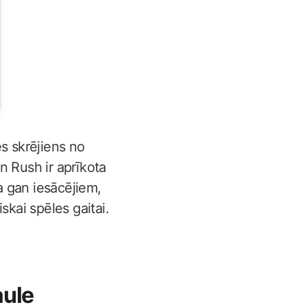
s skrējiens no
en Rush ir aprīkota
ga gan iesācējiem,
skai spēles gaitai.
aule