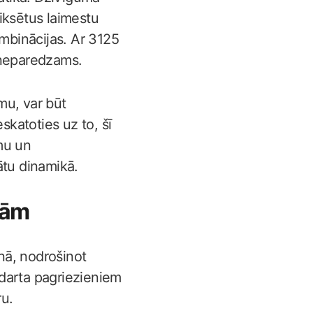
fiksētus laimestu
ombinācijas. Ar 3125
 neparedzams.
mu, var būt
skatoties uz to, šī
umu un
ātu dinamikā.
jām
enā, nodrošinot
darta pagriezieniem
ru.