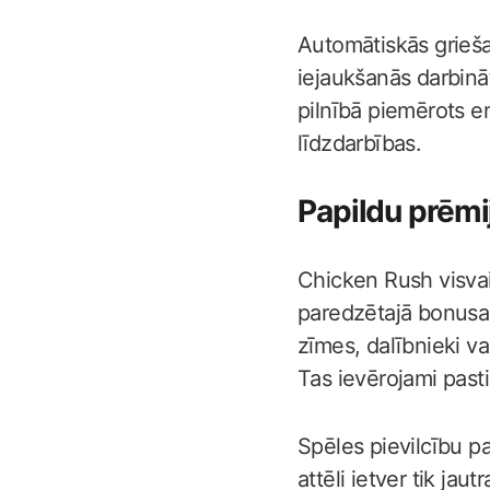
Automātiskās grieša
iejaukšanās darbināt
pilnībā piemērots en
līdzdarbības.
Papildu prēmi
Chicken Rush visvai
paredzētajā bonusa 
zīmes, dalībnieki va
Tas ievērojami past
Spēles pievilcību p
attēli ietver tik jaut