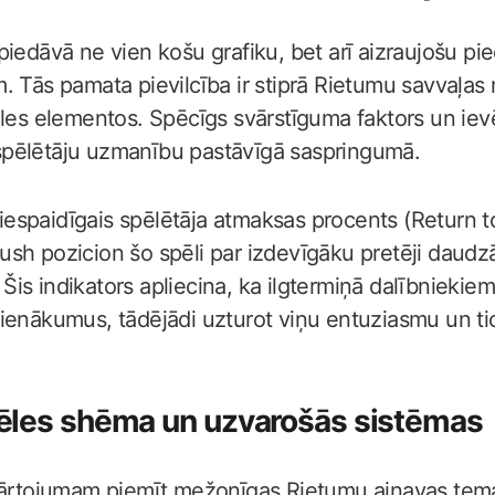
piedāvā ne vien košu grafiku, bet arī aizraujošu p
. Tās pamata pievilcība ir stiprā Rietumu savvaļas 
ēles elementos. Spēcīgs svārstīguma faktors un iev
ēs spēlētāju uzmanību pastāvīgā saspringumā.
r iespaidīgais spēlētāja atmaksas procents (Return t
sh pozicion šo spēli par izdevīgāku pretēji daudz
is indikators apliecina, ka ilgtermiņā dalībniekiem
ienākumus, tādējādi uzturot viņu entuziasmu un ti
ēles shēma un uzvarošās sistēmas
zkārtojumam piemīt mežonīgas Rietumu ainavas tem