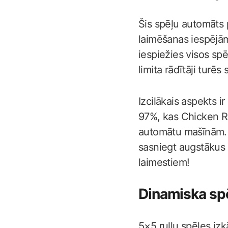
Šis spēļu automāts 
laimēšanas iespējām
iespiežies visos sp
limita rādītāji tur
Izcilākais aspekts i
97%, kas Chicken Ru
automātu mašīnām. Š
sasniegt augstākus 
laimestiem!
Dinamiska sp
5×5 ruļļu spēles i