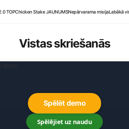
2.0 TOP
Chicken Stake JAUNUMS
Nepārvarama misija
Labākā vi
Vistas skriešanās
Spēlēt demo
Spēlējiet uz naudu