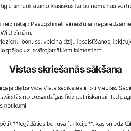
tīgie simboli ataino klasiskās kāršu nomaiņas vērtī
reizinātāji: Paaugstiniet laimestu ar neparedzamie
 Wild zīmēm.
iezienu bonuss: veicina dziļu iesaistīšanos, iekļaujo
 iespējas uz ievērojamākiem laimestiem.
Vistas skriešanās sākšana
īgajā darba vidē Vista sacīkstes ir ļoti vieglas. Sāci
 svārstās no piesardzīgas līdz pat riskantai, tad pagr
ās notikumi.
pētīt **Iegādāties bonusa funkciju**, kas sniedz tūl