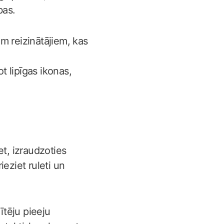
bas.
m reizinātājiem, kas
t lipīgas ikonas,
et, izraudzoties
ieziet ruleti un
ītēju pieeju