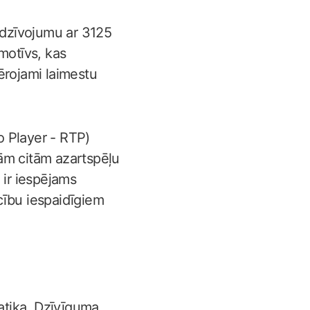
iedzīvojumu ar 3125
motīvs, kas
ērojami laimestu
o Player - RTP)
ām citām azartspēļu
 ir iespējams
cību iespaidīgiem
atika. Dzīvīguma