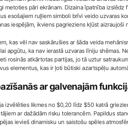
zīgi metoties pāri ekrānam. Dizaina īpatnība izslēdz 
kus esošajiem ruļļiem simboli brīvi veido uzvaras k
as iespējām, ikviens pagrieziens kļūst aizraujoši
em, kas vēl nav saskārušies ar šāda veida mehānis
lai apgūtu, ka nav ierastā uzvaras līniju shēmas. Ne
eti rosinās atkārtotas partijas, jo tā uztur satrauk
us elementus, kas ir ļoti būtiski azartspēļu autom
pazīšanās ar galvenajām funkci
ja izvēlēties likmes no $0,20 līdz $50 katrā griezi
tājiem ar dažādām risku tolerancēm. Papildus stan
pējas ievieš dinamisku un saistošu spēles atmosfē