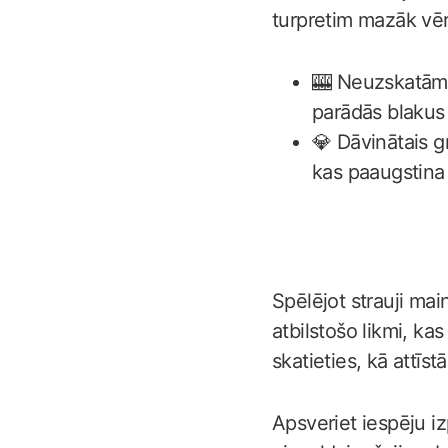
turpretim mazāk vēr
🎰 Neuzskatāmi 
parādās blakus
💎 Dāvinātais gr
kas paaugstina
Spēlējot strauji main
atbilstošo likmi, kas
skatieties, kā attīst
Apsveriet iespēju iz