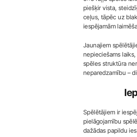
piešķir vista, steid
ceļus, tāpēc uz bla
iespējamām laimēšan
Jaunajiem spēlētāji
nepieciešams laiks, 
spēles struktūra ner
neparedzamību – div
Ie
Spēlētājiem ir iespē
pielāgojamību spēlē
dažādas papildu ies