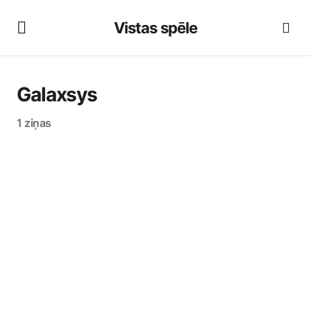
Vistas spēle
Galaxsys
1 ziņas