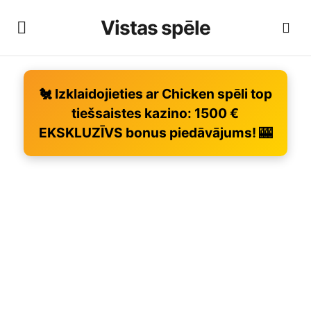
Vistas spēle
🐔 Izklaidojieties ar Chicken spēli top
tiešsaistes kazino: 1500 €
EKSKLUZĪVS bonus piedāvājums! 🎰