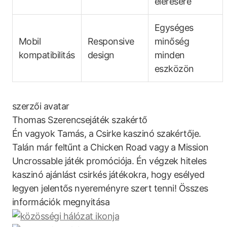
elérésére
Egységes
Mobil
Responsive
minőség
kompatibilitás
design
minden
eszközön
Thomas
Szerencsejáték szakértő
Én vagyok Tamás, a Csirke kaszinó szakértője.
Talán már feltűnt a Chicken Road vagy a Mission
Uncrossable játék promóciója. Én végzek hiteles
kaszinó ajánlást csirkés játékokra, hogy esélyed
legyen jelentős nyereményre szert tenni! Összes
információk megnyitása