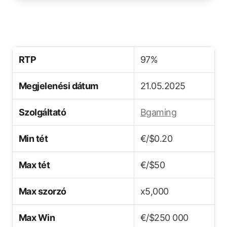
RTP
97%
Megjelenési dátum
21.05.2025
Szolgáltató
Bgaming
Min tét
€/$0.20
Max tét
€/$50
Max szorzó
x5,000
Max Win
€/$250 000