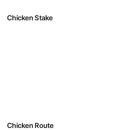
Chicken Stake
Chicken Route