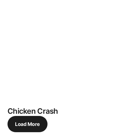
Chicken Crash
Load More