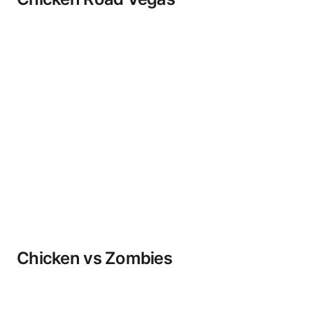
Chicken vs Zombies