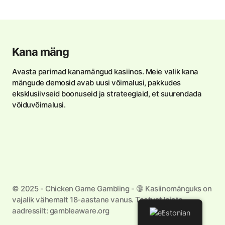
Kana mäng
Avasta parimad kanamängud kasiinos. Meie valik kana
mängude demosid avab uusi võimalusi, pakkudes
eksklusiivseid boonuseid ja strateegiaid, et suurendada
võiduvõimalusi.
©️ 2025 - Chicken Game Gambling - 🔞 Kasiinomänguks on
vajalik vähemalt 18-aastane vanus. Toetust leiate
aadressilt: gambleaware.org
Estonian