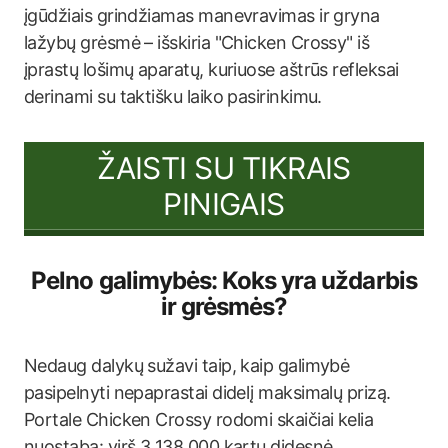
įgūdžiais grindžiamas manevravimas ir gryna
lažybų grėsmė – išskiria "Chicken Crossy" iš
įprastų lošimų aparatų, kuriuose aštrūs refleksai
derinami su taktišku laiko pasirinkimu.
ŽAISTI SU TIKRAIS
PINIGAIS
Pelno galimybės: Koks yra uždarbis
ir grėsmės?
Nedaug dalykų sužavi taip, kaip galimybė
pasipelnyti nepaprastai didelį maksimalų prizą.
Portale Chicken Crossy rodomi skaičiai kelia
nuostabą: virš 3 138 000 kartų didesnė