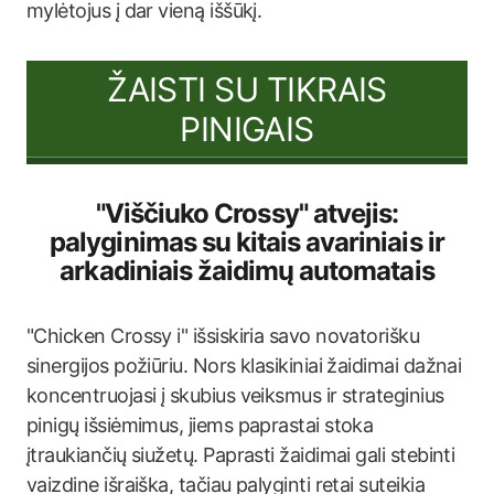
mylėtojus į dar vieną iššūkį.
ŽAISTI SU TIKRAIS
PINIGAIS
"Viščiuko Crossy" atvejis:
palyginimas su kitais avariniais ir
arkadiniais žaidimų automatais
"Chicken Crossy i" išsiskiria savo novatorišku
sinergijos požiūriu. Nors klasikiniai žaidimai dažnai
koncentruojasi į skubius veiksmus ir strateginius
pinigų išsiėmimus, jiems paprastai stoka
įtraukiančių siužetų. Paprasti žaidimai gali stebinti
vaizdine išraiška, tačiau palyginti retai suteikia