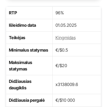
RTP
96%
Išleidimo data
01.05.2025
Teikėjas
Kingmidas
Minimalus statymas
€/$0.5
Maksimalus
€/$20
statymas
Didžiausias
x3138009.6
daugiklis
Didžiausia pergalė
€/$10 000