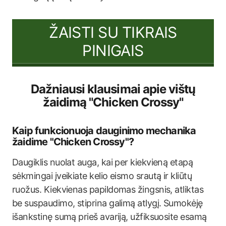
ŽAISTI SU TIKRAIS
PINIGAIS
Dažniausi klausimai apie vištų
žaidimą "Chicken Crossy"
Kaip funkcionuoja dauginimo mechanika
žaidime "Chicken Crossy"?
Daugiklis nuolat auga, kai per kiekvieną etapą
sėkmingai įveikiate kelio eismo srautą ir kliūtų
ruožus. Kiekvienas papildomas žingsnis, atliktas
be suspaudimo, stiprina galimą atlygį. Sumokėję
išankstinę sumą prieš avariją, užfiksuosite esamą