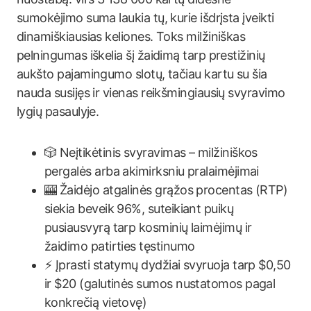
sumokėjimo suma laukia tų, kurie išdrįsta įveikti
dinamiškiausias keliones. Toks milžiniškas
pelningumas iškelia šį žaidimą tarp prestižinių
aukšto pajamingumo slotų, tačiau kartu su šia
nauda susijęs ir vienas reikšmingiausių svyravimo
lygių pasaulyje.
🎲 Neįtikėtinis svyravimas – milžiniškos
pergalės arba akimirksniu pralaimėjimai
🎰 Žaidėjo atgalinės grąžos procentas (RTP)
siekia beveik 96%, suteikiant puikų
pusiausvyrą tarp kosminių laimėjimų ir
žaidimo patirties tęstinumo
⚡ Įprasti statymų dydžiai svyruoja tarp $0,50
ir $20 (galutinės sumos nustatomos pagal
konkrečią vietovę)