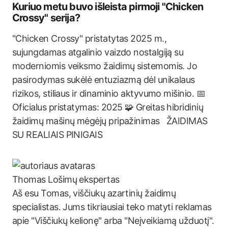
Kuriuo metu buvo išleista pirmoji "Chicken
Crossy" serija?
"Chicken Crossy" pristatytas 2025 m.,
sujungdamas atgalinio vaizdo nostalgiją su
moderniomis veiksmo žaidimų sistemomis. Jo
pasirodymas sukėlė entuziazmą dėl unikalaus
rizikos, stiliaus ir dinaminio aktyvumo mišinio. 📅
Oficialus pristatymas: 2025 🧩 Greitas hibridinių
žaidimų mašinų mėgėjų pripažinimas ŽAIDIMAS
SU REALIAIS PINIGAIS
Thomas
Lošimų ekspertas
Aš esu Tomas, viščiukų azartinių žaidimų
specialistas. Jums tikriausiai teko matyti reklamas
apie "Viščiukų kelionę" arba "Neįveikiamą užduotį".