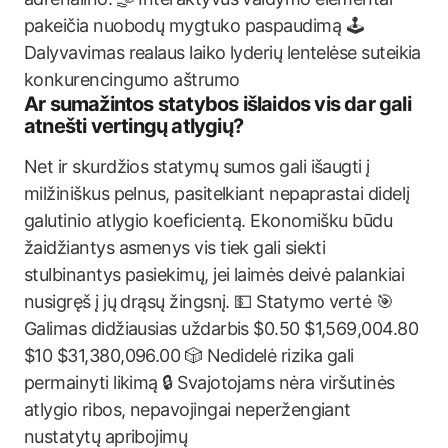
pakeičia nuobodų mygtuko paspaudimą 🕹
Dalyvavimas realaus laiko lyderių lentelėse suteikia
konkurencingumo aštrumo
Ar sumažintos statybos išlaidos vis dar gali
atnešti vertingų atlygių?
Net ir skurdžios statymų sumos gali išaugti į
milžiniškus pelnus, pasitelkiant nepaprastai didelį
galutinio atlygio koeficientą. Ekonomišku būdu
žaidžiantys asmenys vis tiek gali siekti
stulbinantys pasiekimų, jei laimės deivė palankiai
nusigręš į jų drąsų žingsnį. 💵 Statymo vertė 🎯
Galimas didžiausias uždarbis $0.50 $1,569,004.80
$10 $31,380,096.00 🎲 Nedidelė rizika gali
permainyti likimą 🔒 Svajotojams nėra viršutinės
atlygio ribos, nepavojingai neperžengiant
nustatytų apribojimų