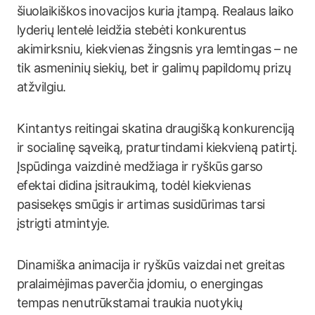
šiuolaikiškos inovacijos kuria įtampą. Realaus laiko
lyderių lentelė leidžia stebėti konkurentus
akimirksniu, kiekvienas žingsnis yra lemtingas – ne
tik asmeninių siekių, bet ir galimų papildomų prizų
atžvilgiu.
Kintantys reitingai skatina draugišką konkurenciją
ir socialinę sąveiką, praturtindami kiekvieną patirtį.
Įspūdinga vaizdinė medžiaga ir ryškūs garso
efektai didina įsitraukimą, todėl kiekvienas
pasisekęs smūgis ir artimas susidūrimas tarsi
įstrigti atmintyje.
Dinamiška animacija ir ryškūs vaizdai net greitas
pralaimėjimas paverčia įdomiu, o energingas
tempas nenutrūkstamai traukia nuotykių