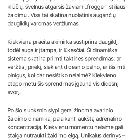
kliūčių, švelnus atgarsis žaviam „frogger“ stiliaus
žaidimui. Visa tai skatina nuolatinis augančių
daugiklių varomas veržlumas.
Kiekviena praeita akimirka sustiprina daugiklį,
todėl auga ir įtampa, ir lūkesčiai. Ši dinamiška
sistema skatina priimti taktines sprendimas: ar
veržtis į priekį, siekiant didesnio pelno, ar išsiimti
pinigus, kol dar nesištiko nelaimė? Kiekvieno
etapo metu šis sprendimas įgauna vis didesnį
svorį.
Po šio sluoksnio slypi gerai žinoma avarinio
žaidimo dinamika, palaikanti aukštą adrenalino
koncentraciją. Kiekvienu momentu nelaimė gali
staiga nutraukti žaidimo eigą. Unikalus derinys –