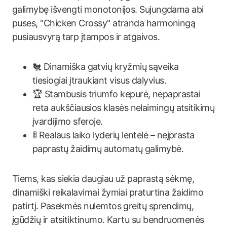
galimybę išvengti monotonijos. Sujungdama abi
puses, "Chicken Crossy" atranda harmoningą
pusiausvyrą tarp įtampos ir atgaivos.
🐔 Dinamiška gatvių kryžmių sąveika
tiesiogiai įtraukiant visus dalyvius.
🏆 Stambusis triumfo kepurė, nepaprastai
reta aukščiausios klasės nelaimingų atsitikimų
įvardijimo sferoje.
🚦 Realaus laiko lyderių lentelė – neįprasta
paprastų žaidimų automatų galimybė.
Tiems, kas siekia daugiau už paprastą sėkmę,
dinamiški reikalavimai žymiai praturtina žaidimo
patirtį. Pasekmės nulemtos greitų sprendimų,
įgūdžių ir atsitiktinumo. Kartu su bendruomenės