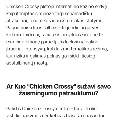
Chicken Crossy plėtoja internetinio kazino erdvę
kaip įtemptas simbiozė tarp senamadiškų
atrakcionų dinamikos ir aukšto rizikos statymų.
Pagrindinis idėjos šaltinis – legendiniai gatvės
kirtimo žaidimai, tačiau šis projektas siūlo ne tik
emocinę kelionę į praeitį. Jis kiekvieną dalyvį
įtraukia į intensyvų, kataklizmo tematikos režimą,
kur rizika ir galimas pelnas gali siekti tiesiog
apstulbinantį mastą.
Ar Kuo "Chicken Crossy" sužavi savo
žaismingumo patrauklumu?
Patirtis Chicken Crossy centre – tai virtualių
vištelių ganymas per kebrias trasas, pilnas judrių