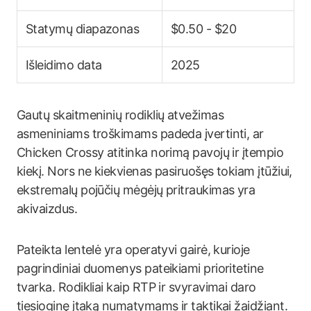
Statymų diapazonas
$0.50 - $20
Išleidimo data
2025
Gautų skaitmeninių rodiklių atvežimas
asmeniniams troškimams padeda įvertinti, ar
Chicken Crossy atitinka norimą pavojų ir įtempio
kiekį. Nors ne kiekvienas pasiruošęs tokiam įtūžiui,
ekstremalų pojūčių mėgėjų pritraukimas yra
akivaizdus.
Pateikta lentelė yra operatyvi gairė, kurioje
pagrindiniai duomenys pateikiami prioritetine
tvarka. Rodikliai kaip RTP ir svyravimai daro
tiesioginę įtaką numatymams ir taktikai žaidžiant.