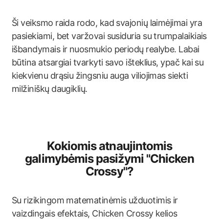
Ši veiksmo raida rodo, kad svajonių laimėjimai yra
pasiekiami, bet varžovai susiduria su trumpalaikiais
išbandymais ir nuosmukio periodų realybe. Labai
būtina atsargiai tvarkyti savo išteklius, ypač kai su
kiekvienu drąsiu žingsniu auga viliojimas siekti
milžiniškų daugiklių.
Kokiomis atnaujintomis
galimybėmis pasižymi "Chicken
Crossy"?
Su rizikingom matematinėmis užduotimis ir
vaizdingais efektais, Chicken Crossy kelios