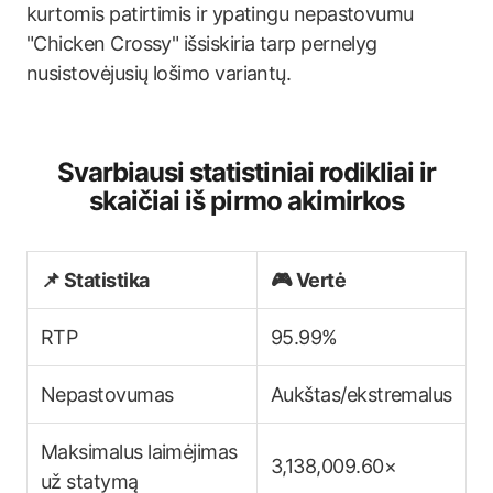
kurtomis patirtimis ir ypatingu nepastovumu
"Chicken Crossy" išsiskiria tarp pernelyg
nusistovėjusių lošimo variantų.
Svarbiausi statistiniai rodikliai ir
skaičiai iš pirmo akimirkos
📌 Statistika
🎮 Vertė
RTP
95.99%
Nepastovumas
Aukštas/ekstremalus
Maksimalus laimėjimas
3,138,009.60×
už statymą