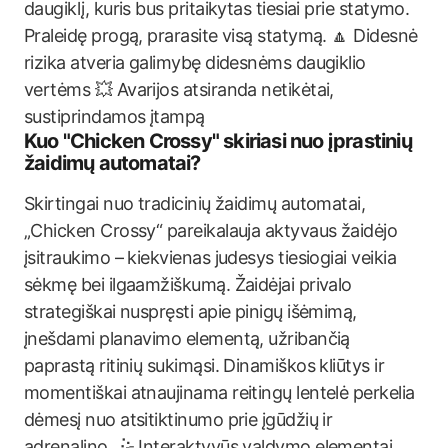
daugiklį, kuris bus pritaikytas tiesiai prie statymo.
Praleidę progą, prarasite visą statymą. 🔼 Didesnė
rizika atveria galimybę didesnėms daugiklio
vertėms 💥 Avarijos atsiranda netikėtai,
sustiprindamos įtampą
Kuo "Chicken Crossy" skiriasi nuo įprastinių
žaidimų automatai?
Skirtingai nuo tradicinių žaidimų automatai,
„Chicken Crossy“ pareikalauja aktyvaus žaidėjo
įsitraukimo – kiekvienas judesys tiesiogiai veikia
sėkmę bei ilgaamžiškumą. Žaidėjai privalo
strategiškai nuspręsti apie pinigų išėmimą,
įnešdami planavimo elementą, užribančią
paprastą ritinių sukimąsi. Dinamiškos kliūtys ir
momentiškai atnaujinama reitingų lentelė perkelia
dėmesį nuo atsitiktinumo prie įgūdžių ir
adrenalino. 🤹 Interaktyvūs valdymo elementai