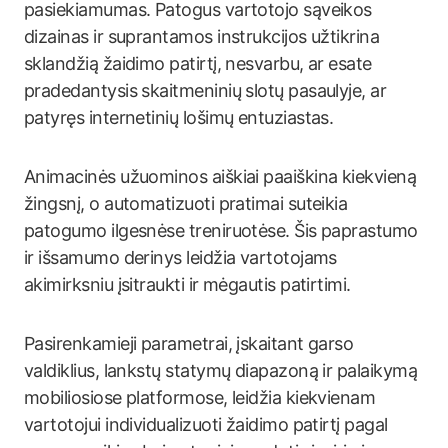
pasiekiamumas. Patogus vartotojo sąveikos
dizainas ir suprantamos instrukcijos užtikrina
sklandžią žaidimo patirtį, nesvarbu, ar esate
pradedantysis skaitmeninių slotų pasaulyje, ar
patyręs internetinių lošimų entuziastas.
Animacinės užuominos aiškiai paaiškina kiekvieną
žingsnį, o automatizuoti pratimai suteikia
patogumo ilgesnėse treniruotėse. Šis paprastumo
ir išsamumo derinys leidžia vartotojams
akimirksniu įsitraukti ir mėgautis patirtimi.
Pasirenkamieji parametrai, įskaitant garso
valdiklius, lankstų statymų diapazoną ir palaikymą
mobiliosiose platformose, leidžia kiekvienam
vartotojui individualizuoti žaidimo patirtį pagal