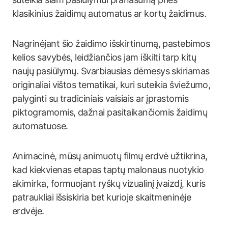
klasikinius žaidimų automatus ar kortų žaidimus.
Nagrinėjant šio žaidimo išskirtinumą, pastebimos
kelios savybės, leidžiančios jam iškilti tarp kitų
naujų pasiūlymų. Svarbiausias dėmesys skiriamas
originaliai vištos tematikai, kuri suteikia šviežumo,
palyginti su tradiciniais vaisiais ar įprastomis
piktogramomis, dažnai pasitaikančiomis žaidimų
automatuose.
Animacinė, mūsų animuotų filmų erdvė užtikrina,
kad kiekvienas etapas taptų malonaus nuotykio
akimirka, formuojant ryškų vizualinį įvaizdį, kuris
patraukliai išsiskiria bet kurioje skaitmeninėje
erdvėje.