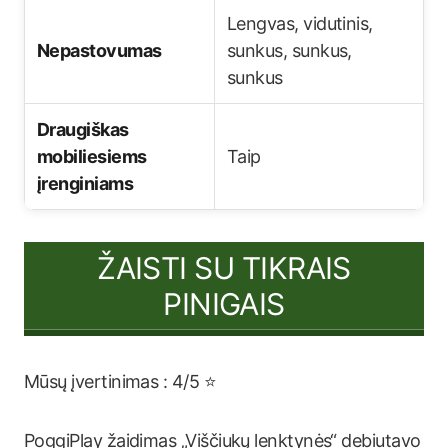
Lengvas, vidutinis,
Nepastovumas
sunkus, sunkus,
sunkus
Draugiškas
mobiliesiems
Taip
įrenginiams
ŽAISTI SU TIKRAIS
PINIGAIS
Mūsų įvertinimas : 4/5 ⭐
PoggiPlay žaidimas „Viščiukų lenktynės“ debiutavo