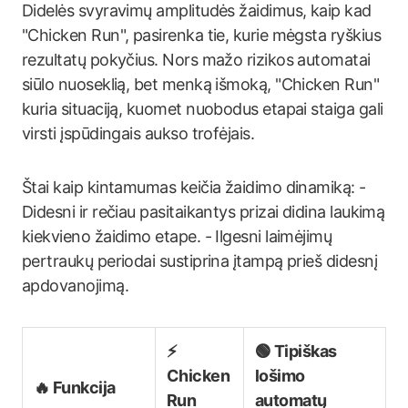
Didelės svyravimų amplitudės žaidimus, kaip kad
"Chicken Run", pasirenka tie, kurie mėgsta ryškius
rezultatų pokyčius. Nors mažo rizikos automatai
siūlo nuoseklią, bet menką išmoką, "Chicken Run"
kuria situaciją, kuomet nuobodus etapai staiga gali
virsti įspūdingais aukso trofėjais.
Štai kaip kintamumas keičia žaidimo dinamiką: -
Didesni ir rečiau pasitaikantys prizai didina laukimą
kiekvieno žaidimo etape. - Ilgesni laimėjimų
pertraukų periodai sustiprina įtampą prieš didesnį
apdovanojimą.
⚡
🟢 Tipiškas
Chicken
lošimo
🔥 Funkcija
Run
automatų