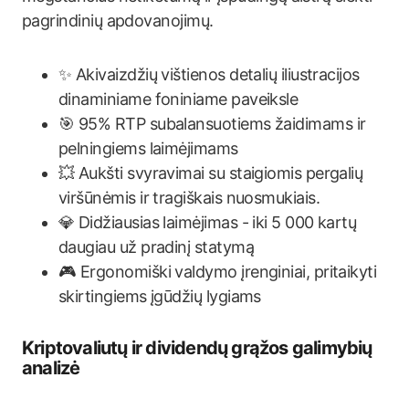
pagrindinių apdovanojimų.
✨ Akivaizdžių vištienos detalių iliustracijos
dinaminiame foniniame paveiksle
🎯 95% RTP subalansuotiems žaidimams ir
pelningiems laimėjimams
💥 Aukšti svyravimai su staigiomis pergalių
viršūnėmis ir tragiškais nuosmukiais.
💎 Didžiausias laimėjimas - iki 5 000 kartų
daugiau už pradinį statymą
🎮 Ergonomiški valdymo įrenginiai, pritaikyti
skirtingiems įgūdžių lygiams
Kriptovaliutų ir dividendų grąžos galimybių
analizė