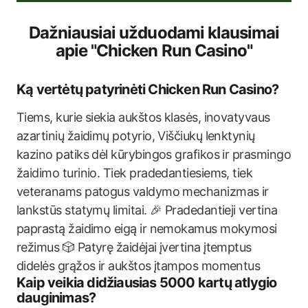
Dažniausiai užduodami klausimai
apie "Chicken Run Casino"
Ką vertėtų patyrinėti Chicken Run Casino?
Tiems, kurie siekia aukštos klasės, inovatyvaus
azartinių žaidimų potyrio, Viščiukų lenktynių
kazino patiks dėl kūrybingos grafikos ir prasmingo
žaidimo turinio. Tiek pradedantiesiems, tiek
veteranams patogus valdymo mechanizmas ir
lankstūs statymų limitai. 🎉 Pradedantieji vertina
paprastą žaidimo eigą ir nemokamus mokymosi
režimus 🎲 Patyrę žaidėjai įvertina įtemptus
didelės grąžos ir aukštos įtampos momentus
Kaip veikia didžiausias 5000 kartų atlygio
dauginimas?