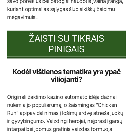
savo poreikius bei patogiai naudotis įvairia įranga,
kuriant optimalias sąlygas šiuolaikiškų žaidimų
mėgavimuisi.
ŽAISTI SU TIKRAIS
PINIGAIS
Kodėl vištienos tematika yra ypač
viliojanti?
Originali žaidimo kazino automato idėja dažnai
nulemia jo populiarumą, o žaismingas "Chicken
Run" apipavidalinimas į lošimų erdvę atneša juokų
ir gyvybingumo. Vaizdingi herojai, neįprasti garsų
intarpai bei įdomus grafinis vaizdas formuoja