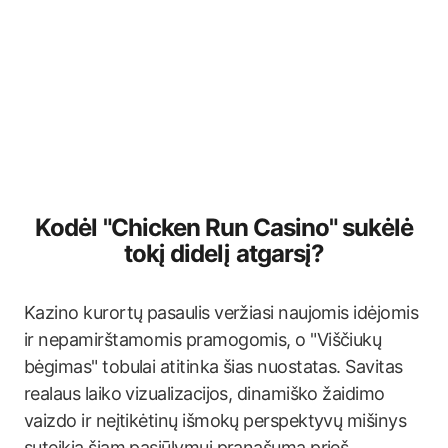
Kodėl "Chicken Run Casino" sukėlė
tokį didelį atgarsį?
Kazino kurortų pasaulis veržiasi naujomis idėjomis
ir nepamirštamomis pramogomis, o "Viščiukų
bėgimas" tobulai atitinka šias nuostatas. Savitas
realaus laiko vizualizacijos, dinamiško žaidimo
vaizdo ir neįtikėtinų išmokų perspektyvų mišinys
suteikia šiam pasiūlymui pranašumą prieš