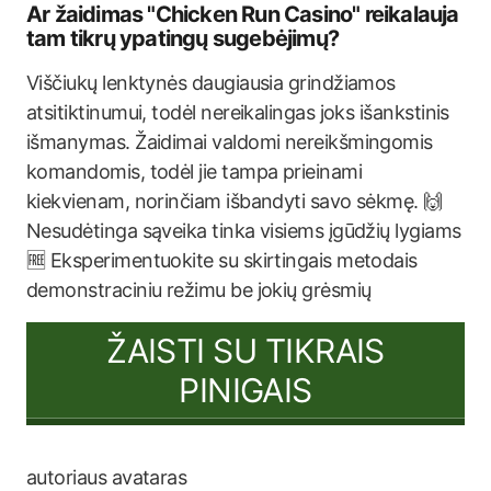
Ar žaidimas "Chicken Run Casino" reikalauja
tam tikrų ypatingų sugebėjimų?
Viščiukų lenktynės daugiausia grindžiamos
atsitiktinumui, todėl nereikalingas joks išankstinis
išmanymas. Žaidimai valdomi nereikšmingomis
komandomis, todėl jie tampa prieinami
kiekvienam, norinčiam išbandyti savo sėkmę. 🙌
Nesudėtinga sąveika tinka visiems įgūdžių lygiams
🆓 Eksperimentuokite su skirtingais metodais
demonstraciniu režimu be jokių grėsmių
ŽAISTI SU TIKRAIS
PINIGAIS