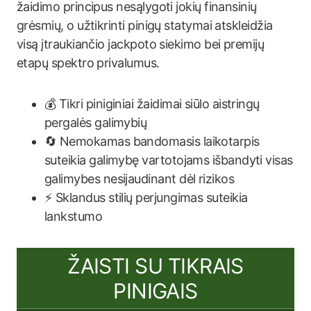
žaidimo principus nesąlygoti jokių finansinių
grėsmių, o užtikrinti pinigų statymai atskleidžia
visą įtraukiančio jackpoto siekimo bei premijų
etapų spektro privalumus.
💰 Tikri piniginiai žaidimai siūlo aistringų
pergalės galimybių
🔄 Nemokamas bandomasis laikotarpis
suteikia galimybę vartotojams išbandyti visas
galimybes nesijaudinant dėl rizikos
⚡️ Sklandus stilių perjungimas suteikia
lankstumo
ŽAISTI SU TIKRAIS
PINIGAIS