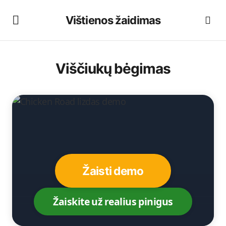
Vištienos žaidimas
Viščiukų bėgimas
Žaisti demo
Žaiskite už realius pinigus