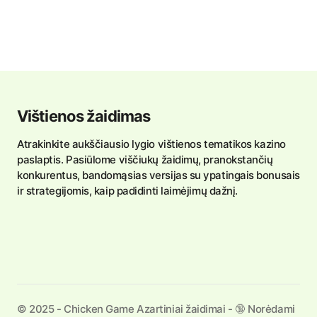
Vištienos žaidimas
Atrakinkite aukščiausio lygio vištienos tematikos kazino
paslaptis. Pasiūlome viščiukų žaidimų, pranokstančių
konkurentus, bandomąsias versijas su ypatingais bonusais
ir strategijomis, kaip padidinti laimėjimų dažnį.
©️ 2025 - Chicken Game Azartiniai žaidimai - 🔞 Norėdami