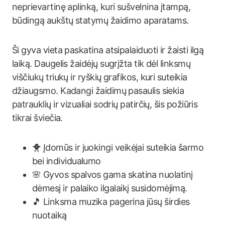
neprievartinę aplinką, kuri sušvelnina įtampą,
būdingą aukštų statymų žaidimo aparatams.
Ši gyva vieta paskatina atsipalaiduoti ir žaisti ilgą
laiką. Daugelis žaidėjų sugrįžta tik dėl linksmų
viščiukų triukų ir ryškių grafikos, kuri suteikia
džiaugsmo. Kadangi žaidimų pasaulis siekia
patrauklių ir vizualiai sodrių patirčių, šis požiūris
tikrai šviečia.
🐥 Įdomūs ir juokingi veikėjai suteikia šarmo
bei individualumo
🌸 Gyvos spalvos gama skatina nuolatinį
dėmesį ir palaiko ilgalaikį susidomėjimą.
🎵 Linksma muzika pagerina jūsų širdies
nuotaiką