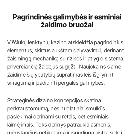
Pagrindinės galimybės ir esminiai
žaidimo bruožai
Viščiukų lenktynių kazino atskleidžia pagrindinius
elementus, skirtus aukštam dalyvavimui, derinant
žaismingą mechaniką su rizikos ir atlygio sistema,
priverčiančią žaidėjus sugrįžti. Naujokams šiame
žaidime šių ypatybių supratimas leis išgryninti
smagumą ir padidinti pergalės galimybes.
Strateginės dizaino koncepcijos skatina
perkraustomumą, nes nuolatiniai smulkūs
pasiekimai derinami su retais, bet esminiais
laimėjimais. Toks derinys patraukia asmenis,
mėgstančius netikėtumą ir įspūdingą aistrą siekti