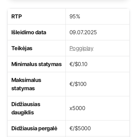
RTP
95%
Išleidimo data
09.07.2025
Teikėjas
Poggiplay
Minimalus statymas
€/$0.10
Maksimalus
€/$100
statymas
Didžiausias
x5000
daugiklis
Didžiausia pergalė
€/$5000