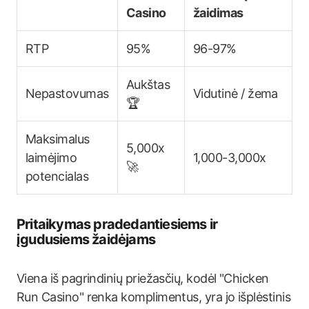
Casino
žaidimas
RTP
95%
96-97%
Aukštas
Nepastovumas
Vidutinė / žema
🏆
Maksimalus
5,000x
laimėjimo
1,000-3,000x
🚀
potencialas
Pritaikymas pradedantiesiems ir
įgudusiems žaidėjams
Viena iš pagrindinių priežasčių, kodėl "Chicken
Run Casino" renka komplimentus, yra jo išplėstinis