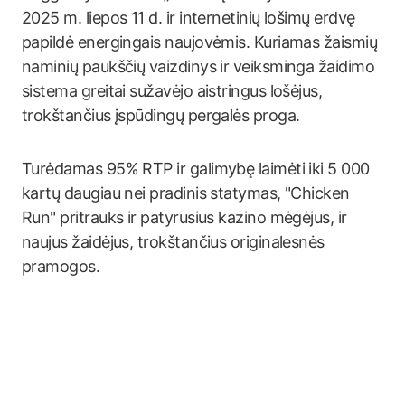
2025 m. liepos 11 d. ir internetinių lošimų erdvę
papildė energingais naujovėmis. Kuriamas žaismių
naminių paukščių vaizdinys ir veiksminga žaidimo
sistema greitai sužavėjo aistringus lošėjus,
trokštančius įspūdingų pergalės proga.
Turėdamas 95% RTP ir galimybę laimėti iki 5 000
kartų daugiau nei pradinis statymas, "Chicken
Run" pritrauks ir patyrusius kazino mėgėjus, ir
naujus žaidėjus, trokštančius originalesnės
pramogos.