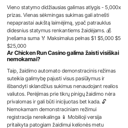
Vieno statymo didžiausias galimas atlygis - 5,000x
prizas. Vienas sėkmingas sukimas gali atnešti
nepaprastai aukštą laimėjimą, ypač patrauklus
didesnius statymus renkantiems žaidėjams. 💰
Įnešama suma 🏅 Maksimalus pelnas $1 $5,000 $5
$25,000
Ar Chicken Run Casino galima žaisti visiškai
nemokamai?
Taip, žaidimo automato demonstracinis režimas
suteikia galimybę pajusti visus pasiūlymus ir
išbandyti sklandžius sukimus nenaudojant realios
valiutos. Perėjimas prie tikrų pinigų žaidimo nėra
privalomas ir gali būti inicijuotas bet kada. 🔓
Nemokamam demonstraciniam režimui
registracija nereikalinga 📱 Mobilioji versija
pritaikyta patogiam žaidimui kelionės metu