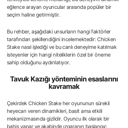
eğlence arayan oyuncular arasında popüler bir
seçim haline getirmiştir.
Bu rehber, aşağıdaki unsurların hangi faktörler
tarafından şekillendiğini incelemektedir: Chicken
Stake nasıl işlediği ve bu canlı deneyime katılmak
isteyenler için hangi niteliklerin özel bir öneme
sahip olduğunu aydınlatıyor.
Tavuk Kazığı yönteminin esaslarını
kavramak
Çekirdek Chicken Stake her oyununun sürekli
heyecan veren dinamikleri, basit ama etkili
mekanizmasında gizlidir. Oyuncu ilk olarak bir
bahis yapar ve akabinde ızgaranın başlangıç