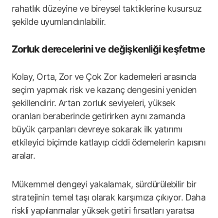
rahatlık düzeyine ve bireysel taktiklerine kusursuz
şekilde uyumlandırılabilir.
Zorluk derecelerini ve değişkenliği keşfetme
Kolay, Orta, Zor ve Çok Zor kademeleri arasında
seçim yapmak risk ve kazanç dengesini yeniden
şekillendirir. Artan zorluk seviyeleri, yüksek
oranları beraberinde getirirken aynı zamanda
büyük çarpanları devreye sokarak ilk yatırımı
etkileyici biçimde katlayıp ciddi ödemelerin kapısını
aralar.
Mükemmel dengeyi yakalamak, sürdürülebilir bir
stratejinin temel taşı olarak karşımıza çıkıyor. Daha
riskli yapılanmalar yüksek getiri fırsatları yaratsa