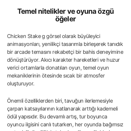
Temel nitelikler ve oyuna özgü
öğeler
Chicken Stake g görsel olarak büyüleyici
animasyonları, yenilikçi tasarımla birleşerek tanıdık
bir arcade temasını rekabetçi bir bahis deneyimine
dönüştürüyor. Akıcı karakter hareketleri ve huzur
verici ortamlarla donatılan oyun, temel oyun
mekaniklerinin ötesinde sıcak bir atmosfer
oluşturuyor.
Önemli özelliklerden biri, tavuğun ilerlemesiyle
çarpan katsayılarının katlanarak arttığı kademeli
ödül yapısıdır. Bu devamlı artış, tur boyunca
oyuncu ilgisini canlı tutarken, her oyunda bağımsız