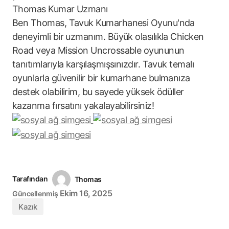
Thomas
Kumar Uzmanı
Ben Thomas, Tavuk Kumarhanesi Oyunu'nda
deneyimli bir uzmanım. Büyük olasılıkla Chicken
Road veya Mission Uncrossable oyununun
tanıtımlarıyla karşılaşmışsınızdır. Tavuk temalı
oyunlarla güvenilir bir kumarhane bulmanıza
destek olabilirim, bu sayede yüksek ödüller
kazanma fırsatını yakalayabilirsiniz!
Tarafından
Thomas
Ekim 16, 2025
Güncellenmiş
Kazık