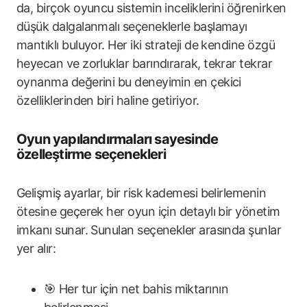
da, birçok oyuncu sistemin inceliklerini öğrenirken
düşük dalgalanmalı seçeneklerle başlamayı
mantıklı buluyor. Her iki strateji de kendine özgü
heyecan ve zorluklar barındırarak, tekrar tekrar
oynanma değerini bu deneyimin en çekici
özelliklerinden biri haline getiriyor.
Oyun yapılandırmaları sayesinde
özelleştirme seçenekleri
Gelişmiş ayarlar, bir risk kademesi belirlemenin
ötesine geçerek her oyun için detaylı bir yönetim
imkanı sunar. Sunulan seçenekler arasında şunlar
yer alır:
🎯 Her tur için net bahis miktarının