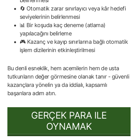
belirlenmesi
🔄 Otomatik zarar sınırlayıcı veya kâr hedefi
seviyelerinin belirlenmesi
📊 Bir koşuda kaç deneme (atlama)
yapılacağını belirleme
🎮 Kazanç ve kayıp sınırlarına bağlı otomatik
işlem dizilerinin etkinleştirilmesi
Bu denli esneklik, hem acemilerin hem de usta
tutkunların değer görmesine olanak tanır - güvenli
kazançlara yönelin ya da iddialı, kapsamlı
başarılara adım atın.
GERÇEK PARA ILE
OYNAMAK