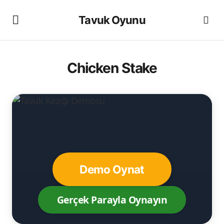
Tavuk Oyunu
Chicken Stake
Demo Oynat
Gerçek Parayla Oynayın