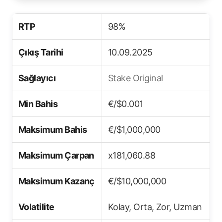
RTP
98%
Çıkış Tarihi
10.09.2025
Sağlayıcı
Stake Original
Min Bahis
€/$0.001
Maksimum Bahis
€/$1,000,000
Maksimum Çarpan
x181,060.88
Maksimum Kazanç
€/$10,000,000
Volatilite
Kolay, Orta, Zor, Uzman