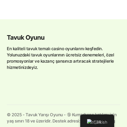
Tavuk Oyunu
En kaliteli tavuk temalı casino oyunlarını keşfedin.
Yolunuzdaki tavuk oyunlarının ücretsiz denemeleri, özel
promosyonlar ve kazanç şansınızı artıracak stratejilerle
hizmetinizdeyiz.
©️ 2025 - Tavuk Yarışı Oyunu - 🔞 Kumarhane katılımı için
yaş sınırı 18 ve üzeridir. Destek adresi: gambleaware.org
Turkish