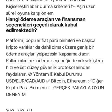
Kişiselleştirilebilir durma kriterleri 📉 Aşırı uzun
süreli oyuna karşı önlem
Hangi ödeme araçları ve finansman
seçenekleri geçerli olarak kabul
edilmektedir?
Platform, popüler fiat para birimleri ve başlıca
kripto varlıklar da dahil olmak üzere geniş bir
ödeme araçları yelpazesini kapsamaktadır.
Kullanıcılar, her ödeme seçeneğinde yüksek işlem
hızı ve üst düzey güvenlik protokollerinden
faydalanır. 🪙 Yöntem 🌐 Kabul Durumu
USD/EUR/CAD/AUD ✅ Bitcoin, Ethereum ✅ Diğer
Kripto Para Birimleri ✅ GERÇEK PARAYLA OYUN
DENEYİMİ