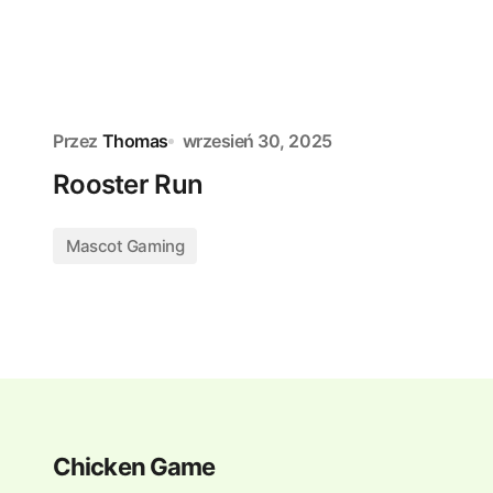
Przez
Thomas
wrzesień 30, 2025
Rooster Run
Mascot Gaming
Chicken Game