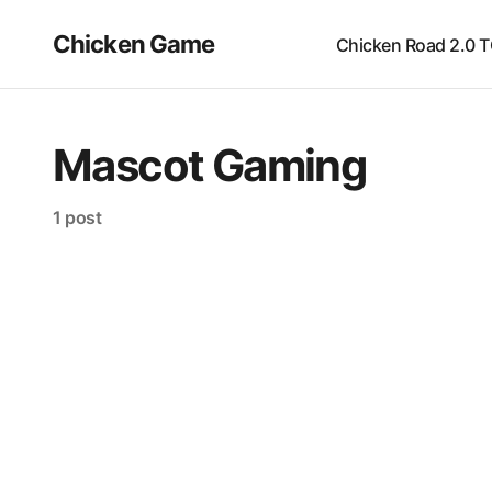
Chicken Game
Chicken Road 2.0 
Mascot Gaming
1 post