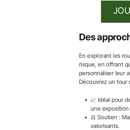
JOU
Des approch
En explorant les ro
risque, en offrant qu
personnaliser leur a
Découvrez un tour d
📈 Idéal pour 
une exposition
⚖️ Soutien : Mai
valorisants.