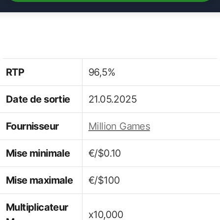
RTP
96,5%
Date de sortie
21.05.2025
Fournisseur
Million Games
Mise minimale
€/$0.10
Mise maximale
€/$100
Multiplicateur
x10,000