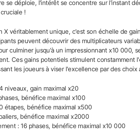
 se déploie, l'intérêt se concentre sur l'instant déci
cruciale !
 X véritablement unique, c'est son échelle de gain
cipants peuvent découvrir des multiplicateurs varia
our culminer jusqu'à un impressionnant x10 000, s
ident. Ces gains potentiels stimulent constamment l'e
ant les joueurs à viser l'excellence par des choix 
24 niveaux, gain maximal x20
 phases, bénéfice maximal x100
0 étapes, bénéfice maximal x500
18 paliers, bénéfice maximal x2000
ement : 16 phases, bénéfice maximal x10 000