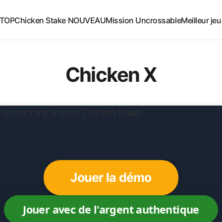
 TOP
Chicken Stake NOUVEAU
Mission Uncrossable
Meilleur je
Chicken X
Jouer la démo
Jouer avec de l'argent authentique