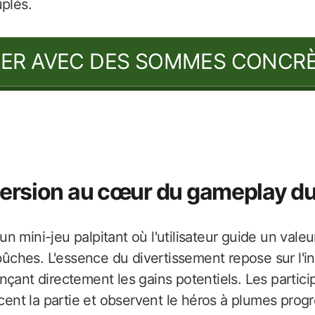
uplés.
ER AVEC DES SOMMES CONCR
rsion au cœur du gameplay du
 mini-jeu palpitant où l'utilisateur guide un valeu
hes. L'essence du divertissement repose sur l'int
nçant directement les gains potentiels. Les partic
ancent la partie et observent le héros à plumes pro