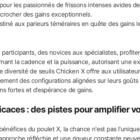
pour les passionnés de frissons intenses avides de
écrocher des gains exceptionnels.
stiné aux parieurs téméraires en quête des gains l
e participants, des novices aux spécialistes, profite
ant la cadence et la puissance, autorisant une e
 diversité de seuils Chicken X offre aux utilisateurs
nement des configurations alignées sur leurs goûts 
ns fortes et d’espérance de gains.
icaces : des pistes pour amplifier v
bénéfices du poulet X, la chance n'est pas l'unique
pproche réfléchie et une rigueur constante peuve