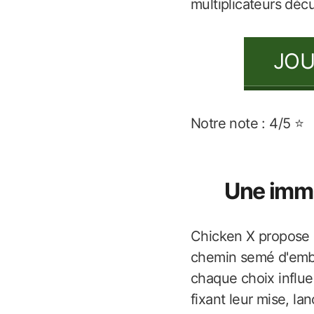
multiplicateurs déc
JOU
Notre note : 4/5 ⭐
Une imme
Chicken X propose un
chemin semé d'embûc
chaque choix influe
fixant leur mise, l