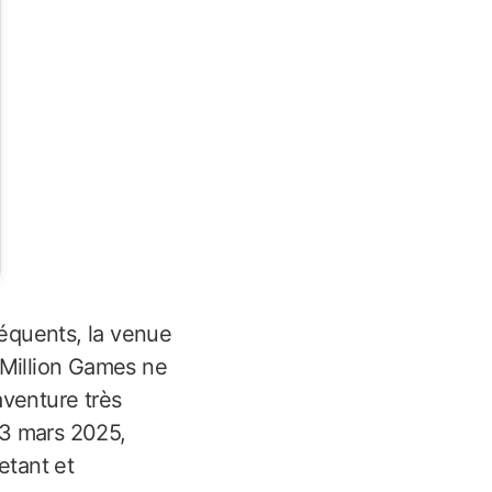
séquents, la venue
 Million Games ne
aventure très
 3 mars 2025,
etant et