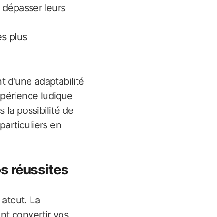
 dépasser leurs
es plus
nt d'une adaptabilité
xpérience ludique
 la possibilité de
particuliers en
os réussites
 atout. La
nt convertir vos