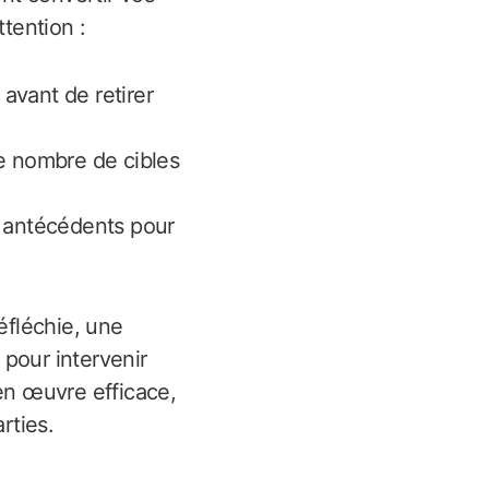
ttention :
 avant de retirer
le nombre de cibles
s antécédents pour
éfléchie, une
pour intervenir
 en œuvre efficace,
rties.