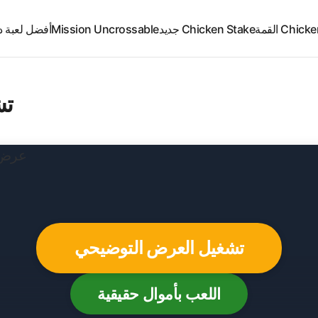
Chi القمة
Chicken Stake جديد
Mission Uncrossable
أفضل لعبة د
تش
تشغيل العرض التوضيحي
اللعب بأموال حقيقية