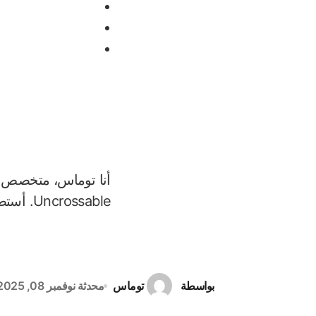
Uncrossable. أستطيع إرشادك لكازينو آمن يقدم لعبة الدجاج، مما يتيح لك فرصة تحقيق أرباح ضخمة!
بواسطة
توماس
محدثة
نوفمبر 08, 2025