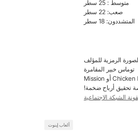
متوسط : 25 سطر
صعب: 22 سطر
المتشددون: 18 سطر
توماس
خبير المقامرة
أنا توماس، متخصص في ألعاب كازينو الدجاج. قد تكون صادفت إعلاناً عن Chicken Road أو Mission
ألعاب إينوت