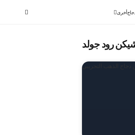
جاج
أخرى
يكن رود جولد